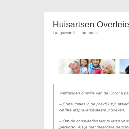
Skip
to
Huisartsen Overlei
content
Langsweirdt – Lammens
Wijzigingen omwille van de Corona p
– Consultaties in de praktijk zijn
steed
online
afsprakensysteem inboeken.
– Om de consultaties vlot te laten ver
persoon
. Als je met meerdere persone