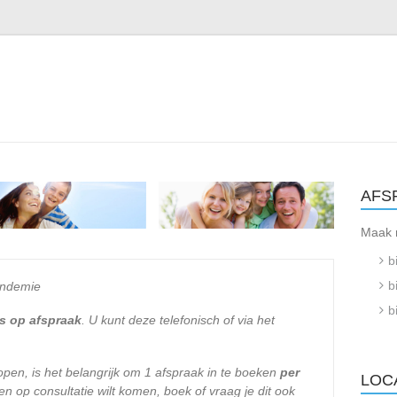
e
AFS
Maak 
b
b
andemie
b
s op afspraak
. U kunt deze telefonisch of via het
lopen, is het belangrijk om 1 afspraak in te boeken
per
LOC
n op consultatie wilt komen, boek of vraag je dit ook