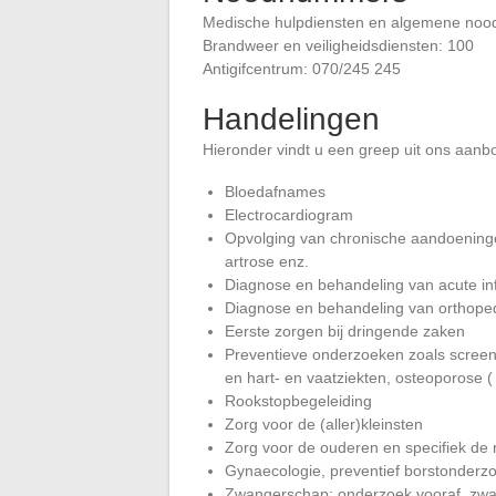
Medische hulpdiensten en algemene nood
Brandweer en veiligheidsdiensten: 100
Antigifcentrum: 070/245 245
Handelingen
Hieronder vindt u een greep uit ons aanb
Bloedafnames
Electrocardiogram
Opvolging van chronische aandoeningen
artrose enz.
Diagnose en behandeling van acute inf
Diagnose en behandeling van orthope
Eerste zorgen bij dringende zaken
Preventieve onderzoeken zoals scree
en hart- en vaatziekten, osteoporose (
Rookstopbegeleiding
Zorg voor de (aller)kleinsten
Zorg voor de ouderen en specifiek de
Gynaecologie, preventief borstonderzo
Zwangerschap: onderzoek vooraf, zwa