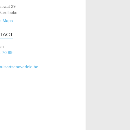
traat 29
Harelbeke
e Maps
TACT
on
1.70.89
uisartsenoverleie.be