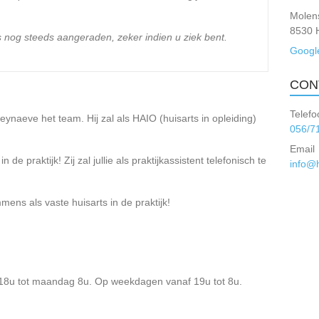
Molens
8530 
s nog steeds aangeraden, zeker indien u ziek bent.
Googl
CON
Telefo
ynaeve het team. Hij zal als HAIO (huisarts in opleiding)
056/7
Email
 praktijk! Zij zal jullie als praktijkassistent telefonisch te
info@h
ens als vaste huisarts in de praktijk!
 18u tot maandag 8u. Op weekdagen vanaf 19u tot 8u.