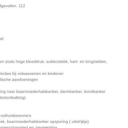
gevallen: 112
od:
 zoals hoge bloeddruk, suikerziekte, hart- en longziekten,
ecties bij volwassenen en kinderen
dische aandoeningen
ning naar baarmoederhalskanker, darmkanker, borstkanker
 botontkalking)
 rusthuisbewoners
ek, baarmoederhalskanker opsporing ( uitstrijkje)
ngerschapstest en -begeleiding